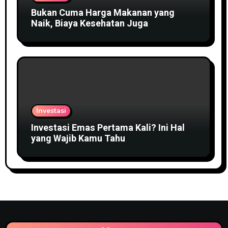
Bukan Cuma Harga Makanan yang
Naik, Biaya Kesehatan Juga
Investasi
Investasi Emas Pertama Kali? Ini Hal
yang Wajib Kamu Tahu