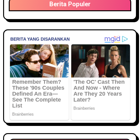
Berita Populer