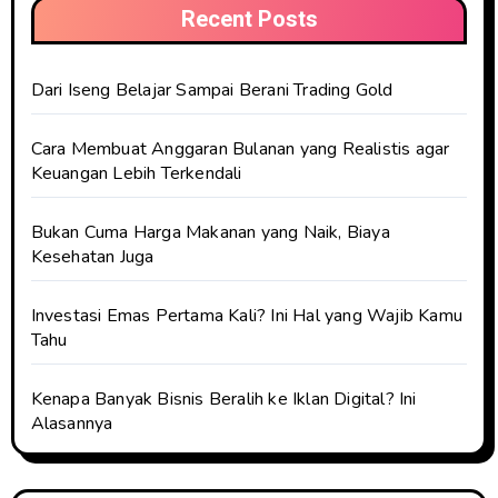
Recent Posts
Dari Iseng Belajar Sampai Berani Trading Gold
Cara Membuat Anggaran Bulanan yang Realistis agar
Keuangan Lebih Terkendali
Bukan Cuma Harga Makanan yang Naik, Biaya
Kesehatan Juga
Investasi Emas Pertama Kali? Ini Hal yang Wajib Kamu
Tahu
Kenapa Banyak Bisnis Beralih ke Iklan Digital? Ini
Alasannya