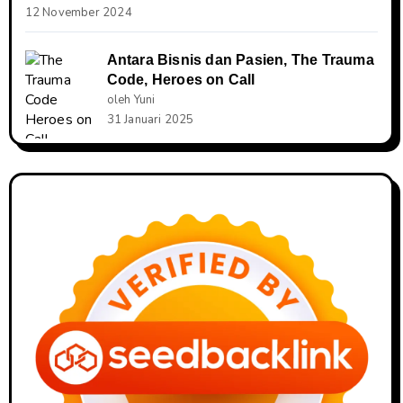
12 November 2024
Antara Bisnis dan Pasien, The Trauma
Code, Heroes on Call
oleh Yuni
31 Januari 2025