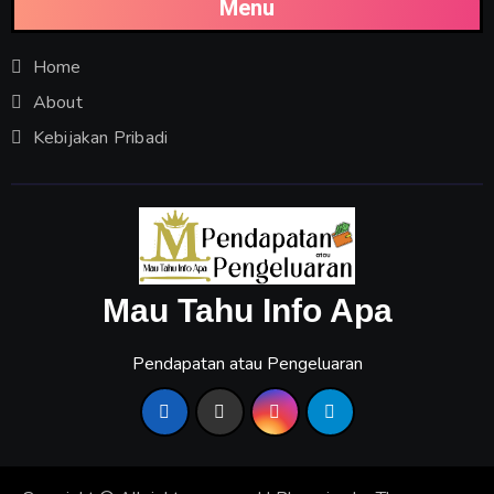
Menu
Home
About
Kebijakan Pribadi
Mau Tahu Info Apa
Pendapatan atau Pengeluaran