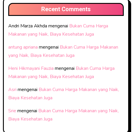
Recent Comments
Andri Marza Akhda
mengenai
Bukan Cuma Harga
Makanan yang Naik, Biaya Kesehatan Juga
antung apriana
mengenai
Bukan Cuma Harga Makanan
yang Naik, Biaya Kesehatan Juga
Heni Hikmayani Fauzia
mengenai
Bukan Cuma Harga
Makanan yang Naik, Biaya Kesehatan Juga
Asri
mengenai
Bukan Cuma Harga Makanan yang Naik,
Biaya Kesehatan Juga
Srie
mengenai
Bukan Cuma Harga Makanan yang Naik,
Biaya Kesehatan Juga