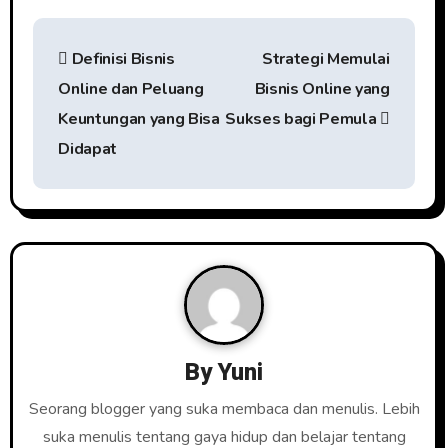
N
Definisi Bisnis
Strategi Memulai
a
Online dan Peluang
Bisnis Online yang
v
Keuntungan yang Bisa
Sukses bagi Pemula
i
Didapat
g
a
s
i
p
By
Yuni
o
Seorang blogger yang suka membaca dan menulis. Lebih
s
suka menulis tentang gaya hidup dan belajar tentang