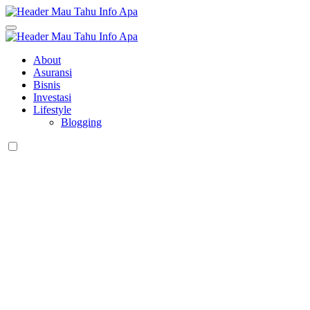
Skip
to
Pendapatan atau Pengeluaran
content
Mau Tahu Info Apa
Mau Tahu Info Apa
Pendapatan atau Pengeluaran
About
Asuransi
Bisnis
Investasi
Lifestyle
Blogging