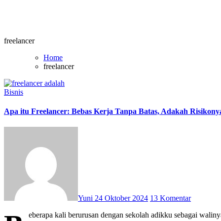
freelancer
Home
freelancer
Bisnis
Apa itu Freelancer: Bebas Kerja Tanpa Batas, Adakah Risikony
Yuni
24 Oktober 2024
13 Komentar
eberapa kali berurusan dengan sekolah adikku sebagai walinya