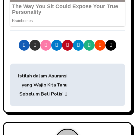
N
Istilah dalam Asuransi
a
yang Wajib Kita Tahu
v
Sebelum Beli Polis!
i
g
a