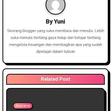
s
i
By
Yuni
p
Seorang blogger yang suka membaca dan menulis. Lebih
o
suka menulis tentang gaya hidup dan belajar tentang
mengelola keuangan dan membagikan apa yang sudah
s
dipelajari dalam tulisan
Related Post
Asuransi