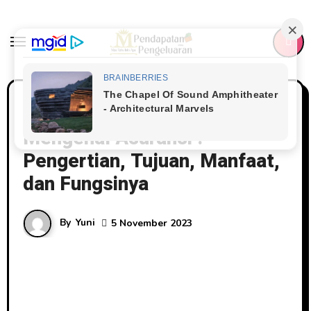
Skip
to
content
Asuransi
Mengenal Asuransi :
Pengertian, Tujuan, Manfaat,
dan Fungsinya
By
Yuni
5 November 2023