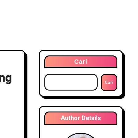
Cari
ang
Cari
Author Details