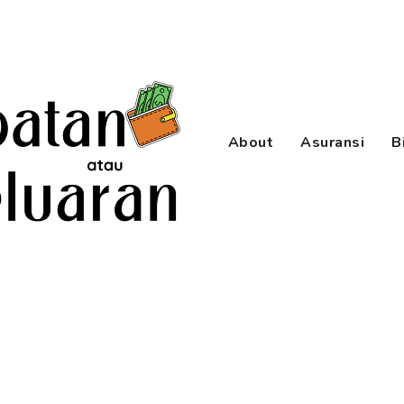
About
Asuransi
B